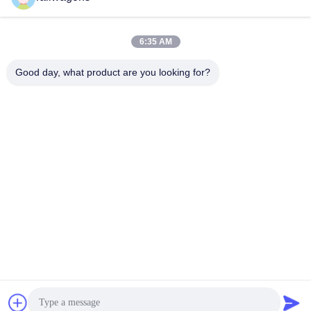
Producent Factory China
Ostatnie Filmy
6:35 AM
Good day, what product are you looking for?
00:14
00:26
Widok wnętrza otwartego wagonu
Ciężarówka z wagonem towarowym
1520 z dolnymi drzwiami
o średnicy 1520 mm
wyładowczymi
July 11, 2026
July 11, 2026
00:37
00:48
25-tonowy elektryczny wagon
2026 Nowość – bezprzewodowy,
kolejowy do ciężkich ładunków
zdalnie sterowany wagon
wywrotkowy z wywrotką boczną
May 13, 2026
May 13, 2026