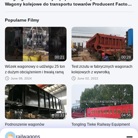
Wagony kolejowe do transportu towarów Producent Factory
China
Popularne Filmy
00:21
00:28
Wózek wagonowy o udźwigu 25 ton
Test zrzutu w fabrycznych wagonach
z dużym obciążeniem i trwałą ramą
kolejowych z wywrotką
June 06, 2024
June 02, 2022
00:33
04:56
Podnoszenie wagonów
Tongling Tieke Railway Equipment
samowyładowczych
Co Wprowadzenie Wagony
kolejowe do transportu towarów
railwagons
June 02, 2022
March 21, 2024