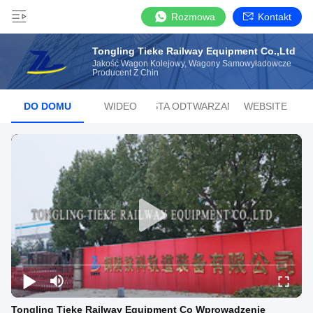
Rozmowa
Kontakt
Tongling Tieke Railway Equipment Co.,Ltd
Jakość Wagon Kolejowy, Wagony Samowyładowcze
Producent Z Chin
DO DOMU
WIDEO
LISTA ODTWARZANIA
WEBSITE
Tongling Tieke Railway Equipment Co Wprowadzenie