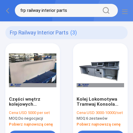
Frp Railway Interior Parts
(3)
Części wnętrz
Kolej Lokomotywa
kolejowych
Tramwaj Konsola
Dekoracyjne ściany
kierowcy samochodu
Cena:
USD 5000 per set
Cena:
USD 3000-10000/set
boczne Dekoracyjne
Odlewnictwo FPR
MOQ:
Do negocjacji
MOQ:
6 zestawów
płyty wewnętrzne
Pobierz najnowszą cenę
Pobierz najnowszą cenę