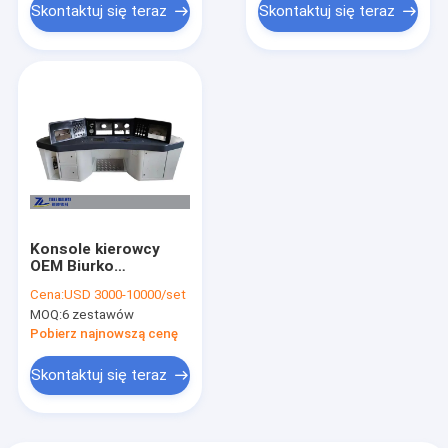
Skontaktuj się teraz
Skontaktuj się teraz
Konsole kierowcy
OEM Biurko
operacyjne z włókna
Cena:
USD 3000-10000/set
szklanego Pojazdy
MOQ:
6 zestawów
kolejowe
Pobierz najnowszą cenę
Skontaktuj się teraz