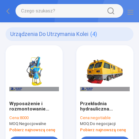
Urządzenia Do Utrzymania Kolei
(4)
Wyposażenie i
Przekładnia
rozmontowanie
hydrauliczna
łożyska osi kolejowej
samochodu z
Cena:
8000
Cena:
negotiable
napędem
MOQ:
Negocjowalne
MOQ:
Do negocjacji
lokomotywy o małej
mocy 650 KM
Pobierz najnowszą cenę
Pobierz najnowszą cenę