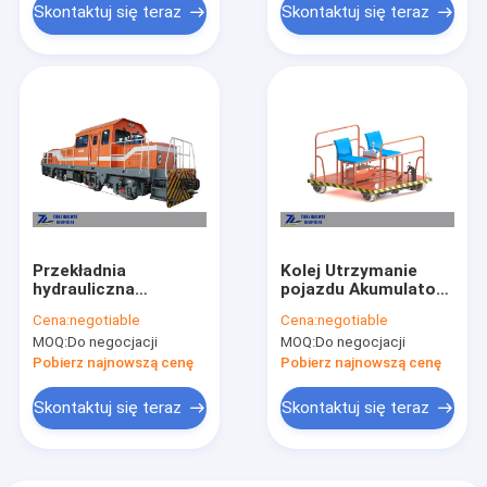
Skontaktuj się teraz
Skontaktuj się teraz
Przekładnia
Kolej Utrzymanie
hydrauliczna
pojazdu Akumulator
lokomotywy
Wózek kolejowy
Cena:
negotiable
Cena:
negotiable
trakcyjnej 485 kW
Wózek do kontroli
MOQ:
Do negocjacji
MOQ:
Do negocjacji
650 KM
torów Kolejowy
wagon patrolowy
Pobierz najnowszą cenę
Pobierz najnowszą cenę
Skontaktuj się teraz
Skontaktuj się teraz