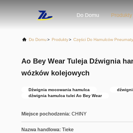
Do Domu
Produkty
Do Domu
>
Produkty
>
Części Do Hamulców Pneumat
Ao Bey Wear Tuleja Dźwignia ha
wózków kolejowych
Dźwignia mocowania hamulca
dźwign
dźwignia hamulca tulei Ao Bey Wear
Miejsce pochodzenia:
CHINY
Nazwa handlowa:
Tieke