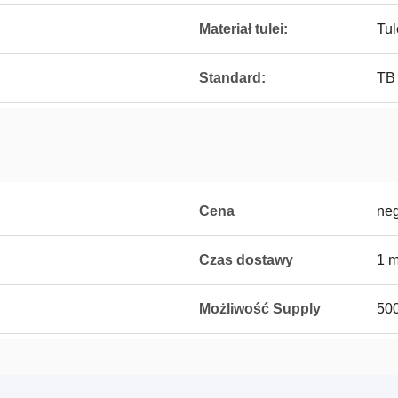
Materiał tulei:
Tul
Standard:
TB 
Cena
neg
Czas dostawy
1 m
Możliwość Supply
500