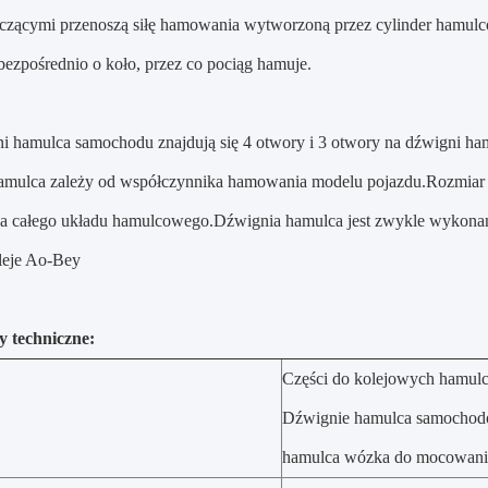
łączącymi przenoszą siłę hamowania wytworzoną przez cylinder hamu
 bezpośrednio o koło, przez co pociąg hamuje.
i hamulca samochodu znajdują się 4 otwory i 3 otwory na dźwigni ha
amulca zależy od współczynnika hamowania modelu pojazdu.Rozmiar dź
 całego układu hamulcowego.Dźwignia hamulca jest zwykle wykonana 
uleje Ao-Bey
 techniczne:
Części do kolejowych hamu
Dźwignie hamulca samocho
hamulca wózka do mocowan