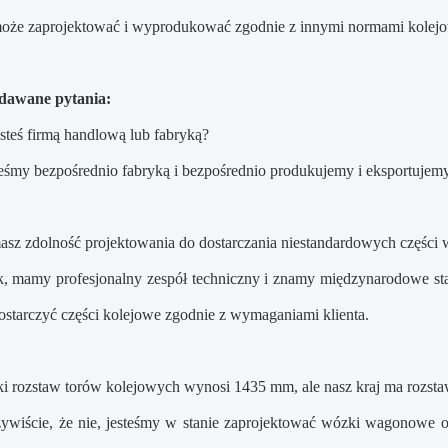
może zaprojektować i wyprodukować zgodnie z innymi normami kolej
adawane pytania:
steś firmą handlową lub fabryką?
teśmy bezpośrednio fabryką i bezpośrednio produkujemy i eksportuje
asz zdolność projektowania do dostarczania niestandardowych częśc
k, mamy profesjonalny zespół techniczny i znamy międzynarodowe st
ostarczyć części kolejowe zgodnie z wymaganiami klienta.
ki rozstaw torów kolejowych wynosi 1435 mm, ale nasz kraj ma rozsta
ywiście, że nie, jesteśmy w stanie zaprojektować wózki wagonowe 