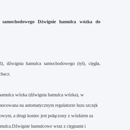
a samochodowego Dźwignie hamulca wózka do
, dźwignia hamulca samochodowego (tył), cięgła,
chacz.
 hamulca wózka (dźwignia hamulca wózka), w
mocowana na automatycznym regulatorze luzu szczęk
cowym, a drugi koniec jest połączony z wózkiem za
amulca.Dźwignie hamulcowe wraz z cięgnami i