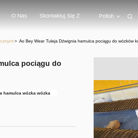
O Nas
Skontaktuj Się Z
Polish
Nami
ycznych
>
Ao Bey Wear Tuleja Dźwignia hamulca pociągu do wózków k
mulca pociągu do
ia hamulca wózka wózka