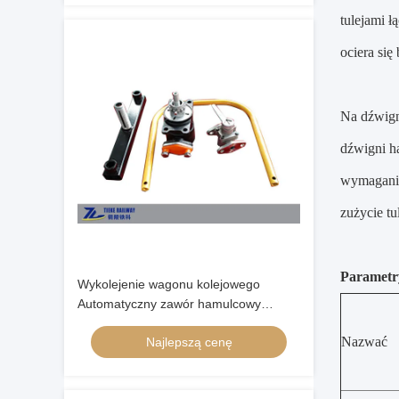
tulejami 
ociera się
Na dźwign
dźwigni h
wymagania
zużycie t
Parametry
Wykolejenie wagonu kolejowego
Automatyczny zawór hamulcowy
Mechaniczne działanie szyny 54 kg / M
Nazwać
Najlepszą cenę