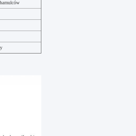
 hamulców
wy