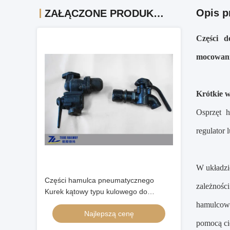
Opis p
ZAŁĄCZONE PRODUKTY
Części 
mocowan
Krótkie 
Osprzęt 
regulator
W układzi
Części hamulca pneumatycznego
zależnośc
Kurek kątowy typu kulowego do
wagonów kolejowych lokomotywy
hamulcowy
Najlepszą cenę
pomocą ci