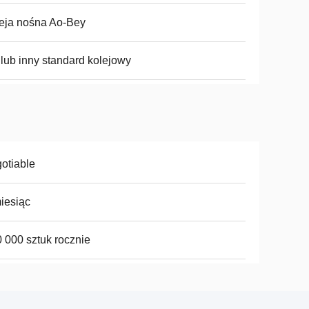
eja nośna Ao-Bey
lub inny standard kolejowy
otiable
iesiąc
 000 sztuk rocznie