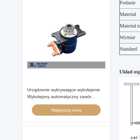
Podanie
Materiał
Materiał t
Wymiar
Standard
Układ os
Urządzenie wykrywające wykolejenie
Wykolejony automatyczny zawór
hamulca awaryjnego Wagon kolejowy
Najlepszą cenę