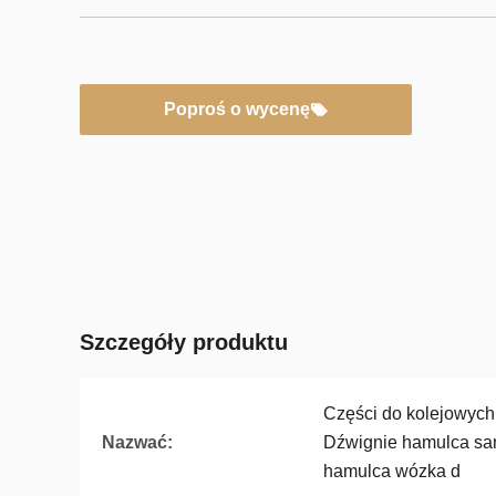
Poproś o wycenę
Szczegóły produktu
Części do kolejowyc
Nazwać:
Dźwignie hamulca s
hamulca wózka d