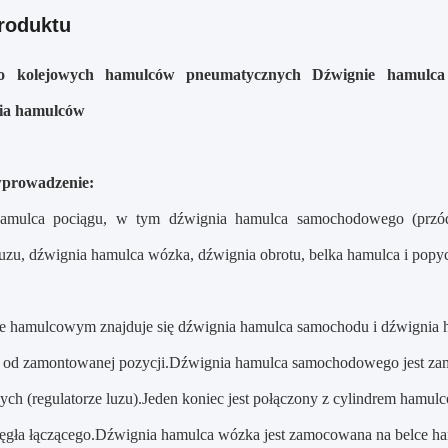
roduktu
do kolejowych hamulców pneumatycznych Dźwignie hamulc
ia hamulców
wprowadzenie:
hamulca pociągu, w tym dźwignia hamulca samochodowego (przód)
 luzu, dźwignia hamulca wózka, dźwignia obrotu, belka hamulca i popy
e hamulcowym znajduje się dźwignia hamulca samochodu i dźwignia
i od zamontowanej pozycji.Dźwignia hamulca samochodowego jest za
ch (regulatorze luzu).Jeden koniec jest połączony z cylindrem hamul
ęgła łączącego.Dźwignia hamulca wózka jest zamocowana na belce h