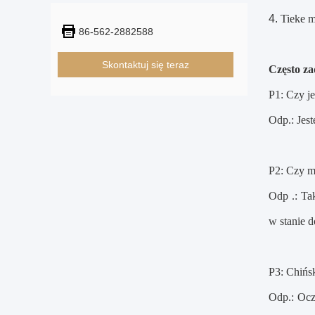
Tieke 
86-562-2882588
Skontaktuj się teraz
Często z
P1: Czy je
Odp.: Jes
P2: Czy m
Odp .: Ta
w stanie d
P3: Chińs
Odp.: Ocz