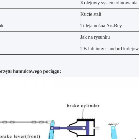
Kolejowy system olinowania
Kucie stali
ulei
Tuleja nośna Ao-Bey
Jak na rysunku
TB lub inny standard kolejo
przętu hamulcowego pociągu: