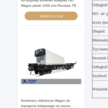
40-stopowy kontener kolejowy ISO
Odległoś
Wagon płaski 1435 mm Rozstaw TB
Standard
ISO od p
Najlepszą cenę
szyny (pu
Długość
Minimaln
Typ hamu
Stosunek 
Odległoś
Szybkość 
Wskaźnik 
Kontenery chłodnicze Wagon do
transportu kolejowego na owoce