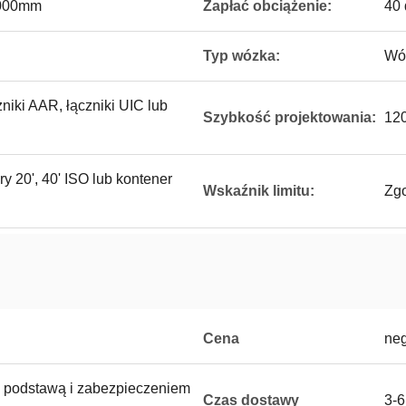
1000mm
Zapłać obciążenie:
40 
Typ wózka:
Wó
zniki AAR, łączniki UIC lub
Szybkość projektowania:
120
 20', 40' ISO lub kontener
Wskaźnik limitu:
Zgo
Cena
neg
z podstawą i zabezpieczeniem
Czas dostawy
3-6