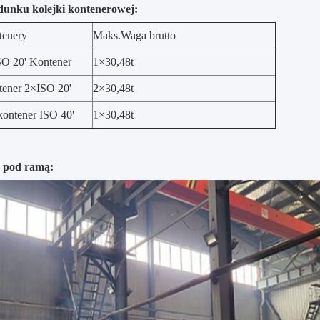
dunku kolejki kontenerowej:
tenery
Maks.Waga brutto
O 20' Kontener
1×30,48t
ener 2×ISO 20'
2×30,48t
kontener ISO 40'
1×30,48t
 pod ramą: