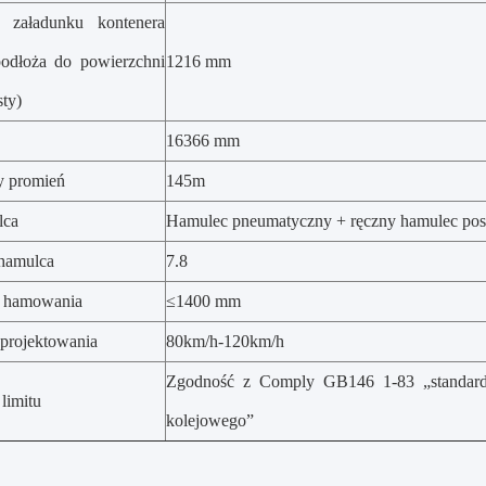
ć załadunku kontenera
odłoża do powierzchni
1216 mm
sty)
16366 mm
y promień
145m
lca
Hamulec pneumatyczny + ręczny hamulec po
hamulca
7.8
ć hamowania
≤1400 mm
projektowania
80km/h-120km/h
Zgodność z Comply GB146 1-83 „standard
limitu
kolejowego”