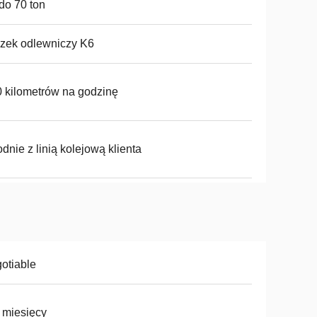
do 70 ton
zek odlewniczy K6
 kilometrów na godzinę
dnie z linią kolejową klienta
otiable
 miesięcy