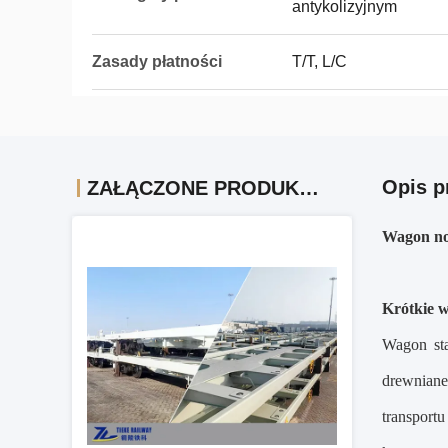
antykolizyjnym
Zasady płatności
T/T, L/C
Opis p
ZAŁĄCZONE PRODUKTY
Wagon no
Krótkie 
Wagon sta
drewniane
transport