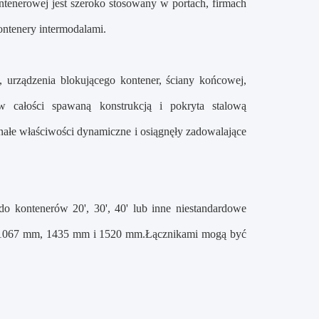
ntenerowej jest szeroko stosowany w portach, firmach
ontenery intermodalami.
 urządzenia blokującego kontener, ściany końcowej,
 całości spawaną konstrukcją i pokryta stalową
nałe właściwości dynamiczne i osiągnęły zadowalające
o kontenerów 20', 30', 40' lub inne niestandardowe
, 1067 mm, 1435 mm i 1520 mm.Łącznikami mogą być