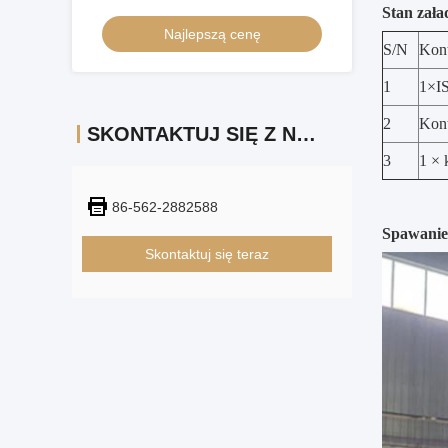
Stan zała
warzywne
Najlepszą cenę
S/N
Kon
1
1×IS
2
Kont
SKONTAKTUJ SIĘ Z NAMI
3
1 × 
86-562-2882588
Spawanie
Skontaktuj się teraz