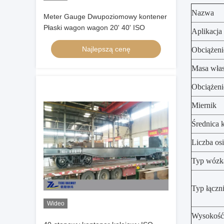
Nazwa
Meter Gauge Dwupoziomowy kontener
Płaski wagon wagon 20' 40' ISO
Aplikacja
Najlepszą cenę
Obciążeni
Masa wła
Obciążeni
Miernik
Średnica 
Liczba osi
Typ wózk
Typ łączn
Wideo
Wysokość 