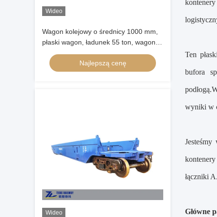
kontenery
Wideo
logistyczn
Wagon kolejowy o średnicy 1000 mm,
płaski wagon, ładunek 55 ton, wagon z
hamulcem pneumatycznym AAR
Ten płask
Najlepszą cenę
bufora s
podłogą.W
wyniki w c
Jesteśmy 
kontenery
łączniki A
Główne p
Wideo