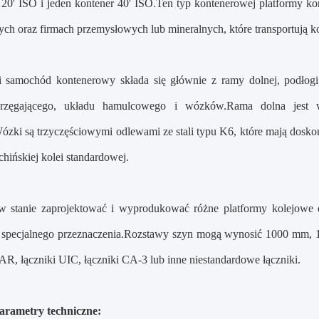
 20' ISO i jeden kontener 40' ISO.Ten typ kontenerowej platformy ko
ych oraz firmach przemysłowych lub mineralnych, które transportują k
i samochód kontenerowy składa się głównie z ramy dolnej, podłogi,
przęgającego, układu hamulcowego i wózków.Rama dolna jest w
ózki są trzyczęściowymi odlewami ze stali typu K6, które mają dosko
hińskiej kolei standardowej.
w stanie zaprojektować i wyprodukować różne platformy kolejowe d
 specjalnego przeznaczenia.Rozstawy szyn mogą wynosić 1000 mm
AR, łączniki UIC, łączniki CA-3 lub inne niestandardowe łączniki.
arametry techniczne: