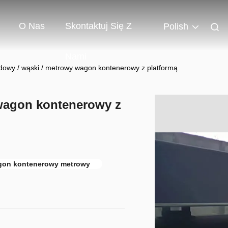
O Nas
Skontaktuj Się Z
Polish
Nami
dowy / wąski / metrowy wagon kontenerowy z platformą
wagon kontenerowy z
on kontenerowy metrowy