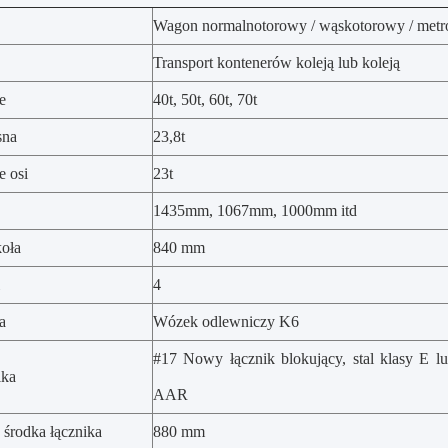
Wagon normalnotorowy / wąskotorowy / met
Transport kontenerów koleją lub koleją
e
40t, 50t, 60t, 70t
sna
23,8t
e osi
23t
1435mm, 1067mm, 1000mm itd
koła
840 mm
4
a
Wózek odlewniczy K6
#17 Nowy łącznik blokujący, stal klasy E lu
ika
AAR
środka łącznika
880 mm