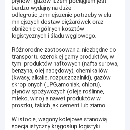
płynów i gazów luzem pociągiem jest
bardzo wydajny na duże
odległości,zmniejszenie potrzeby wielu
mniejszych dostaw ciężarówek oraz
obniżenie ogólnych kosztów
logistycznych i śladu węglowego.
Różnorodne zastosowania: niezbędne do
transportu szerokiej gamy produktów, w
tym: produktów naftowych (nafta surowa,
benzyna, olej napędowy), chemikaliów
(kwasy, alkalie, rozpuszczalniki), gazów
skroplonych (LPG,amoniak, chloru),
płynów spożywczych (oleje roślinne,
Do domu
mleko, wino) a nawet produktów w
Tongling Tieke Railway Equipment Co., Ltd (Tieke Railway) to
proszku, takich jak cement lub ziarno.
prywatna firma high-tech przekształcona z fabryki pod chińskim
Produkty
Ministerstwem Kolei w 2016 roku. Specjalizuje się w produkcji,
W istocie, wagony kolejowe stanowią
naprawie, wynajmie różnych wagonów kolejowych i dostarczaniu
O nas
specjalistyczny kręgosłup logistyki
klientom różnych części zamiennych do wagonów w przemyśle,