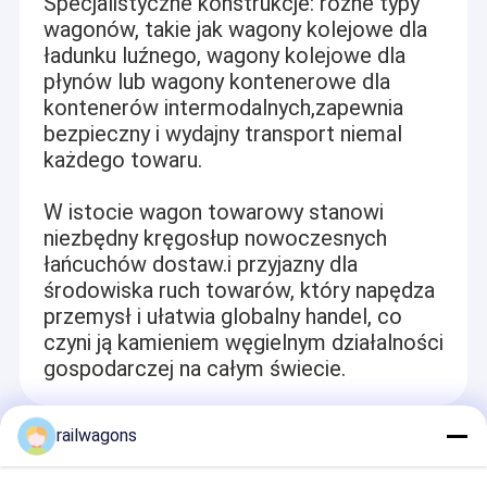
Specjalistyczne konstrukcje: różne typy
wagonów, takie jak wagony kolejowe dla
ładunku luźnego, wagony kolejowe dla
płynów lub wagony kontenerowe dla
kontenerów intermodalnych,zapewnia
bezpieczny i wydajny transport niemal
każdego towaru.
W istocie wagon towarowy stanowi
niezbędny kręgosłup nowoczesnych
łańcuchów dostaw.i przyjazny dla
środowiska ruch towarów, który napędza
przemysł i ułatwia globalny handel, co
czyni ją kamieniem węgielnym działalności
Do domu
gospodarczej na całym świecie.
Tongling Tieke Railway Equipment Co., Ltd (Tieke Railway) to
prywatna firma high-tech przekształcona z fabryki pod chińskim
Produkty
Ministerstwem Kolei w 2016 roku. Specjalizuje się w produkcji,
railwagons
Recommended Products
naprawie, wynajmie różnych wagonów kolejowych i dostarczaniu
O nas
klientom różnych części zamiennych do wagonów w przemyśle,