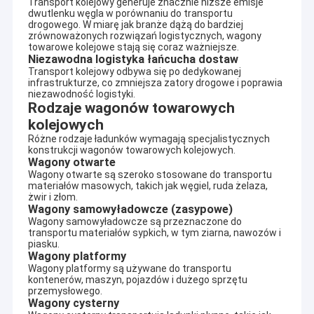
Transport kolejowy generuje znacznie niższe emisje
dwutlenku węgla w porównaniu do transportu
drogowego. W miarę jak branże dążą do bardziej
zrównoważonych rozwiązań logistycznych, wagony
towarowe kolejowe stają się coraz ważniejsze.
Niezawodna logistyka łańcucha dostaw
Transport kolejowy odbywa się po dedykowanej
infrastrukturze, co zmniejsza zatory drogowe i poprawia
niezawodność logistyki.
Rodzaje wagonów towarowych
kolejowych
Różne rodzaje ładunków wymagają specjalistycznych
konstrukcji wagonów towarowych kolejowych.
Wagony otwarte
Wagony otwarte są szeroko stosowane do transportu
materiałów masowych, takich jak węgiel, ruda żelaza,
żwir i złom.
Wagony samowyładowcze (zasypowe)
Wagony samowyładowcze są przeznaczone do
transportu materiałów sypkich, w tym ziarna, nawozów i
Do domu
piasku.
Tongling Tieke Railway Equipment Co., Ltd (Tieke Railway) to
Wagony platformy
prywatna firma high-tech przekształcona z fabryki pod chińskim
Produkty
Wagony platformy są używane do transportu
Ministerstwem Kolei w 2016 roku. Specjalizuje się w produkcji,
kontenerów, maszyn, pojazdów i dużego sprzętu
przemysłowego.
naprawie, wynajmie różnych wagonów kolejowych i dostarczaniu
O nas
Wagony cysterny
klientom różnych części zamiennych do wagonów w przemyśle,