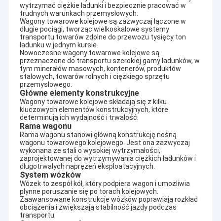
wytrzymać ciężkie ładunki i bezpiecznie pracować w
trudnych warunkach przemysłowych.
Wagony towarowe kolejowe są zazwyczaj łączone w
długie pociągi, tworząc wielkoskalowe systemy
transportu towarów zdolne do przewozu tysięcy ton
ładunku w jednym kursie.
Nowoczesne wagony towarowe kolejowe są
przeznaczone do transportu szerokiej gamy ładunków, w
tym minerałów masowych, kontenerów, produktów
stalowych, towarów rolnych i ciężkiego sprzętu
przemysłowego.
Główne elementy konstrukcyjne
Wagony towarowe kolejowe składają się z kilku
kluczowych elementów konstrukcyjnych, które
determinują ich wydajność i trwałość.
Rama wagonu
Rama wagonu stanowi główną konstrukcję nośną
wagonu towarowego kolejowego. Jest ona zazwyczaj
wykonana ze stali o wysokiej wytrzymałości,
zaprojektowanej do wytrzymywania ciężkich ładunków i
długotrwałych naprężeń eksploatacyjnych.
System wózków
Wózek to zespół kół, który podpiera wagon i umożliwia
płynne poruszanie się po torach kolejowych.
Zaawansowane konstrukcje wózków poprawiają rozkład
obciążenia i zwiększają stabilność jazdy podczas
transportu.