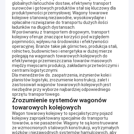
globalnych łańcuchów dostaw, efektywny transport
surowców i gotowych produktów stał się kluczowy dla
produktywności przemysłowej. Wagony towarowe
kolejowe stanowią niezawodne, wysokowydajne i
opłacalne rozwiązanie do transportu dużych ilości
ładunków na długich dystansach.
W porównaniu z transportem drogowym, transport
kolejowy oferuje znaczące korzyści pod względem
pojemności, wpływu na środowisko i efektywności
operacyjnej. Branże takie jak górnictwo, produkcja stali,
rolnictwo, budownictwo i energetyka w dużej mierze
polegają na wagonach towarowych kolejowych do
efektywnego przemieszczania towarów masowych
między miejscami produkcji, zakładami przetwórczymi i
centrami logistycznymi.
Dla menedżerów ds. zaopatrzenia, inżynierów kolei i
planistów logistyki, zrozumienie konstrukcji, zalet i
zastosowań wagonów towarowych kolejowych jest
niezbędne przy wyborze najbardziej odpowiedniego
sprzętu transportowego.
Zrozumienie systemów wagonów
towarowych kolejowych
Wagon towarowy kolejowy to specjalistyczny pojazd
kolejowy zaprojektowany specjalnie do transportu
towarów, a nie pasażerów. Wagony te są konstruowane
ze wzmocnionych stalowych konstrukcji, wytrzymałych
wózków i niezawodnych systemów hamulcowych, aby