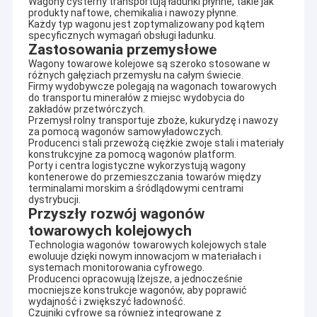
Wagony cysterny transportują ładunki płynne, takie jak
górnictwie, hutnictwie, przemyśle chemicznym, naftowym,
produkty naftowe, chemikalia i nawozy płynne.
Wycieczka po fabryce
energetycznym, logistycznym i lokalnym transporcie kolejowym, którzy
Każdy typ wagonu jest zoptymalizowany pod kątem
posiadają linie kolejowe do własnego użytku.
specyficznych wymagań obsługi ładunku.
Kontrola jakości
Zastosowania przemysłowe
Tieke Railway znajduje się w Lion Mountain High Tech Industrial
Wagony towarowe kolejowe są szeroko stosowane w
Development Zone, Tongling City, w prowincji Anhui, z dogodną
różnych gałęziach przemysłu na całym świecie.
Skontaktuj się z nami
odległością od drogi ekspresowej, szybkiej kolei i międzynarodowego
Firmy wydobywcze polegają na wagonach towarowych
lotniska Nanjing Lukou.Ma 8,5 mln USD kapitału rejestrowego, 60000
do transportu minerałów z miejsc wydobycia do
Poproś o wycenę
zakładów przetwórczych.
㎡powierzchni pokrytej i 30000㎡powierzchni roślin.Zatrudnia 250
Przemysł rolny transportuje zboże, kukurydzę i nawozy
pracowników, z których 30 to starsi i średniozaawansowani
za pomocą wagonów samowyładowczych.
inżynierowie, którzy mają bogate doświadczenie zawodowe w chińskiej
Producenci stali przewożą ciężkie zwoje stali i materiały
kolei.
konstrukcyjne za pomocą wagonów platform.
Porty i centra logistyczne wykorzystują wagony
Wagon kolejowy
kontenerowe do przemieszczania towarów między
Tongling Tieke Railway Equipment Co., Ltd posiada kompletną linię
terminalami morskim a śródlądowymi centrami
produkcyjną do produkcji i naprawy wagonów kolejowych.Jest w stanie
dystrybucji.
Wagony samowyładowcze
świadczyć kompleksowe usługi w zakresie badań i rozwoju wagonów
Przyszły rozwój wagonów
kolejowych, rekonfiguracji wagonów kolejowych, naprawy wagonów
towarowych kolejowych
kolejowych, wynajmu wagonów kolejowych, części zamiennych do
Cysterny kolejowe
wagonów itp. Produkuje, konserwuje i naprawia różne wagony kolejowe
Technologia wagonów towarowych kolejowych stale
ewoluuje dzięki nowym innowacjom w materiałach i
jak otwarte, platformy, samo - wagony rozładunkowe, wagony do
Wagon kolejowy
systemach monitorowania cyfrowego.
przewozu surówki, wagony samowyładowcze i inne wagony o
Producenci opracowują lżejsze, a jednocześnie
specjalnych funkcjach.Poza tym Tieke Railway może produkować i
mocniejsze konstrukcje wagonów, aby poprawić
Wagon kontenerowy
dostarczać różnego rodzaju części zamienne do wagonów, takie jak
wydajność i zwiększyć ładowność.
wózki wagonowe, koła i osie, części układu hamulcowego, części układu
Czujniki cyfrowe są również integrowane z