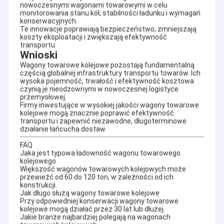
nowoczesnymi wagonami towarowymi w celu
sprzęgającego i inne części wagonu.Każdego roku Tieke Railway mogła
Wagon z otwartym dachem
monitorowania stanu kół, stabilności ładunku i wymagań
wyprodukować ponad 1000 zestawów wagonów, naprawić 3000
konserwacyjnych.
zestawów wagonów, wynająć 650-1000 zestawów wagonów oraz
Samochód z wywrotką boczną
Te innowacje poprawiają bezpieczeństwo, zmniejszają
sprzedać ponad 50 000 zestawów części do wagonów.
koszty eksploatacji i zwiększają efektywność
transportu.
Wózek wagonu kolejowego
Kolej Tieke wynajmuje ponad 600 zestawów wagonów platformowych,
Wnioski
wagonów balastowych firmom krajowym, takim jak China Railway
Wagony towarowe kolejowe pozostają fundamentalną
Group (CRG), China Railway Construction Corporation (CRCC), CRRC
Osie kół wagonów
częścią globalnej infrastruktury transportu towarów. Ich
wysoka pojemność, trwałość i efektywność kosztowa
itp., które stanowią precedens dla prywatnych przedsiębiorstw w
czynią je nieodzownymi w nowoczesnej logistyce
wynajmowaniu pojazdów kolejowych państwu przedsiębiorstwa i
Części do wózków kolejowych
przemysłowej.
przedsiębiorstwa centralne.Od 2018 roku Tieke Railway dostarcza różne
Firmy inwestujące w wysokiej jakości wagony towarowe
wagony kolejowe klientom w Laosie, Wietnamie, Birmie, Korei
kolejowe mogą znacznie poprawić efektywność
Części do hamulców pneumatycznych
Południowej, Rosji, Australii, Sierra Leone, Zambii, Niemczech,
transportu i zapewnić niezawodne, długoterminowe
Włoszech itd.
działanie łańcucha dostaw.
Sprzęg wagonowy
FAQ
W oparciu o konsolidację pierwotnej działalności, Tieke Railway
Jaka jest typowa ładowność wagonu towarowego
zwiększyła inwestycje naukowe i technologiczne oraz przyspieszyła
Części do wagonów kolejowych
kolejowego
innowacje naukowe i technologiczne oraz rozwój nowych produktów.Od
Większość wagonów towarowych kolejowych może
2018 roku firma złożyła wnioski o ponad 30 patentów na produkty i
przewieźć od 60 do 120 ton, w zależności od ich
Urządzenia do utrzymania kolei
konstrukcji.
opracowała szereg zaawansowanych i praktycznych krajowych
Jak długo służą wagony towarowe kolejowe
produktów technicznych związanych z urządzeniami kolejowymi.W
Przy odpowiedniej konserwacji wagony towarowe
2019 roku firma uzyskała certyfikat przedsiębiorstwa high-tech wydany
Wnętrza kolejowe
kolejowe mogą działać przez 30 lat lub dłużej.
przez krajowy dział naukowo-techniczny oraz uprawnienia do produkcji
Jakie branże najbardziej polegają na wagonach
wyrobu wojskowego.