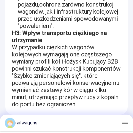
pojazdu,ochrona zarówno konstrukcji
wagonów, jak i infrastruktury kolejowej
przed uszkodzeniami spowodowanymi
"powaleniem".
H3: Wpływ transportu ciężkiego na
utrzymanie
W przypadku ciężkich wagonów
kolejowych wymagają one częstszego
wymiany profili kół i łożysk.Kupujący B2B
powinni szukać konstrukcji komponentów
"Szybko zmieniających się", które
pozwalają personelowi konserwacyjnemu
wymieniać zestawy kół w ciągu kilku
minut, utrzymując przepływ rudy z kopalni
Do domu
do portu bez ograniczeń.
Tongling Tieke Railway Equipment Co., Ltd (Tieke Railway) to
prywatna firma high-tech przekształcona z fabryki pod chińskim
Produkty
Ministerstwem Kolei w 2016 roku. Specjalizuje się w produkcji,
railwagons
Recommended Products
naprawie, wynajmie różnych wagonów kolejowych i dostarczaniu
O nas
klientom różnych części zamiennych do wagonów w przemyśle,